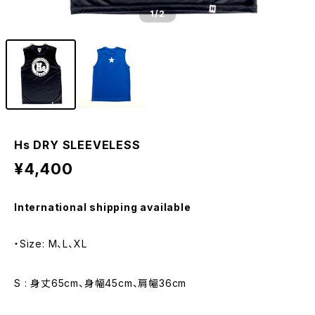
1
/2
Hs DRY SLEEVELESS
¥4,400
International shipping available
・Size: M、L、XL
S : 身丈65cm、身幅45cm、肩幅36cm