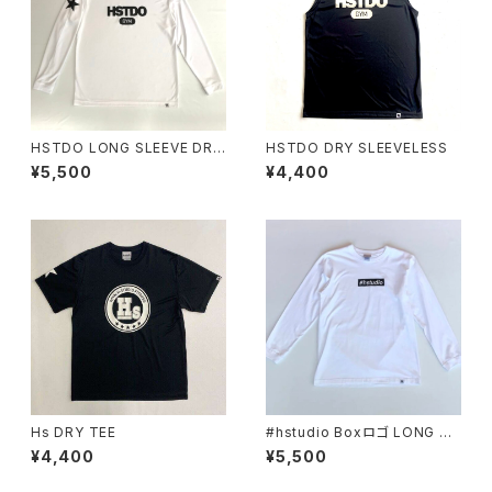
HSTDO LONG SLEEVE DRY
HSTDO DRY SLEEVELESS
TEE
¥5,500
¥4,400
Hs DRY TEE
#hstudio Boxロゴ LONG SL
EEVE COTTON
¥4,400
¥5,500