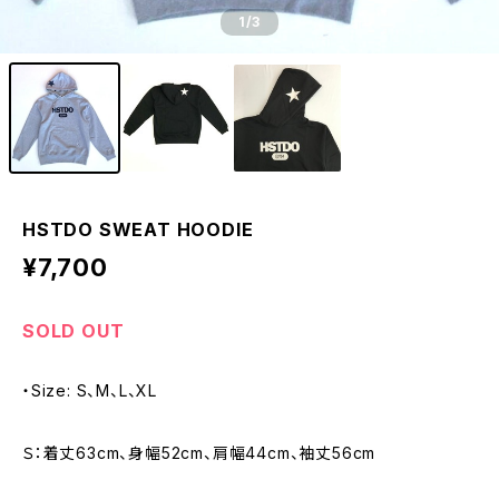
1
/3
HSTDO SWEAT HOODIE
¥7,700
SOLD OUT
・Size: S、M、L、XL
Ｓ：着丈63cm、身幅52cm、肩幅44cm、袖丈56cm