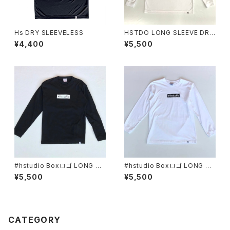
Hs DRY SLEEVELESS
HSTDO LONG SLEEVE DRY
TEE
¥4,400
¥5,500
#hstudio Boxロゴ LONG SL
#hstudio Boxロゴ LONG SL
EEVE COTTON
EEVE COTTON
¥5,500
¥5,500
CATEGORY