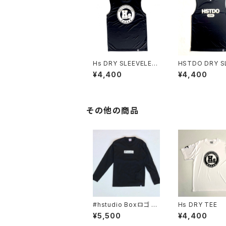
Hs DRY SLEEVELES
HSTDO DRY S
S
ELESS
¥4,400
¥4,400
その他の商品
#hstudio Boxロゴ L
Hs DRY TEE
ONG SLEEVE COTT
¥5,500
¥4,400
ON