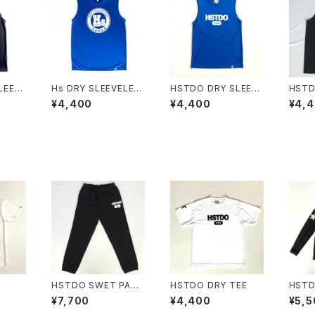
LEEV
Hs DRY SLEEVELES
HSTDO DRY SLEEV
HSTD
S
ELESS
¥4,400
¥4,400
¥4,
HSTDO SWET PANT
HSTDO DRY TEE
HSTD
S
VE D
¥7,700
¥4,400
¥5,5