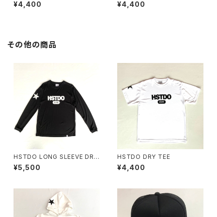
¥4,400
¥4,400
その他の商品
HSTDO LONG SLEEVE DRY
HSTDO DRY TEE
TEE
¥5,500
¥4,400