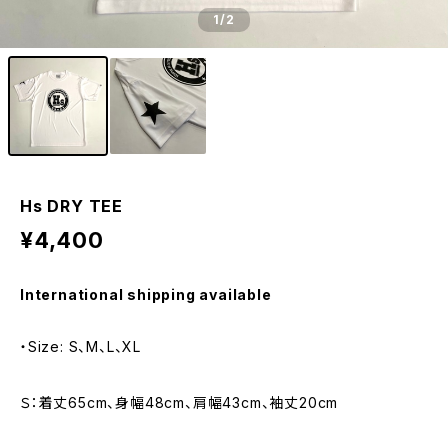
1
/2
Hs DRY TEE
¥4,400
International shipping available
・Size: S、M、L、XL
Ｓ：着丈65cm、身幅48cm、肩幅43cm、袖丈20cm