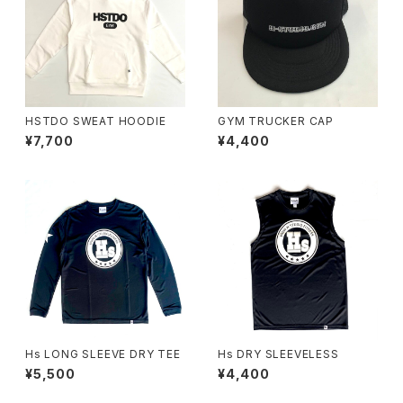
HSTDO SWEAT HOODIE
GYM TRUCKER CAP
¥7,700
¥4,400
Hs LONG SLEEVE DRY TEE
Hs DRY SLEEVELESS
¥5,500
¥4,400